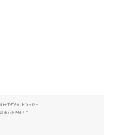
M進行任何金融上的操作。
反詐騙防治專線。**