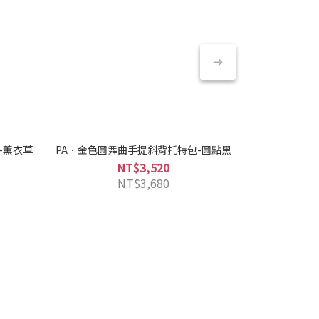
包-薰衣草
PA．金色圓舞曲手提斜背托特包-圓點黑
PA．CRE
NT$3,520
NT$3,680