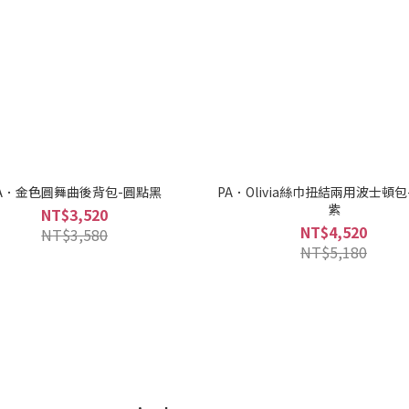
A．金色圓舞曲後背包-圓點黑
PA．Olivia絲巾扭結兩用波士頓
紫
NT$3,520
NT$4,520
NT$3,580
NT$5,180