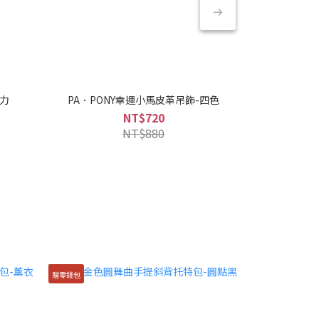
克力
PA．PONY幸運小馬皮革吊飾-四色
PA．折疊
NT$720
NT$880
贈零錢包