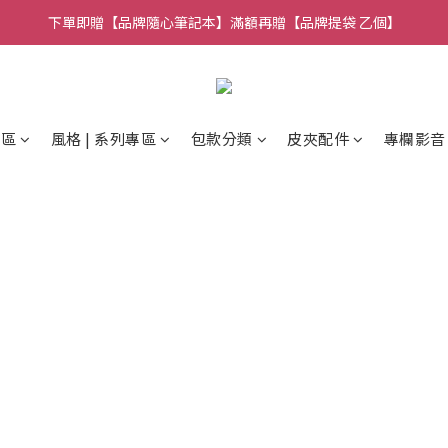
下單即贈【品牌隨心筆記本】滿額再贈【品牌提袋 乙個】
🚚全館消費 滿 $1,314 免運費！
🚚全館消費 滿 $1,314 免運費！
專區
風格 | 系列專區
包款分類
皮夾配件
專欄影音