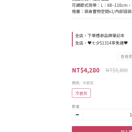
可調節式背帶：L：68~110cm，
格層：袋身置物空間x1/內部插袋x
全店，下單禮🎁品牌筆記本
全店，♥️七夕$1314享免運♥️
查看
NT$4,280
NT$5,800
顏色
: 冷岩灰
冷岩灰
數量
加入