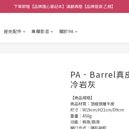
下單即贈【品牌隨心筆記本】滿額再贈【品牌提袋 乙個】
🚚全館消費 滿 $1,314 免運費！
🚚全館消費 滿 $1,314 免運費！
皮夾配件
專欄影音
關於PA
PA．Barrel
冷岩灰
【商品規格】
商品材質：頂級頭層牛皮
尺寸：W19cm/H21cm/D9cm
重量：450g
功能：側背/肩背
開口方式：隱形磁釦