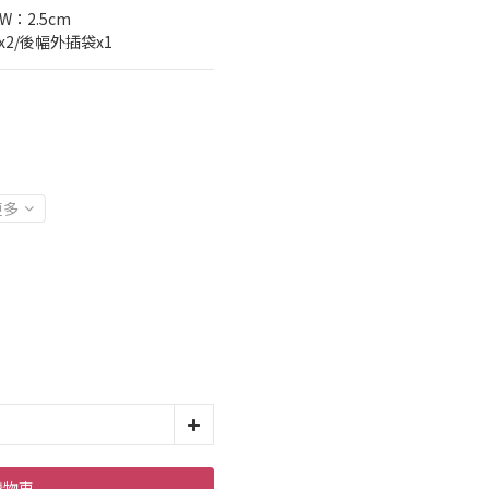
W：2.5cm
2/後幅外插袋x1
更多
購物車