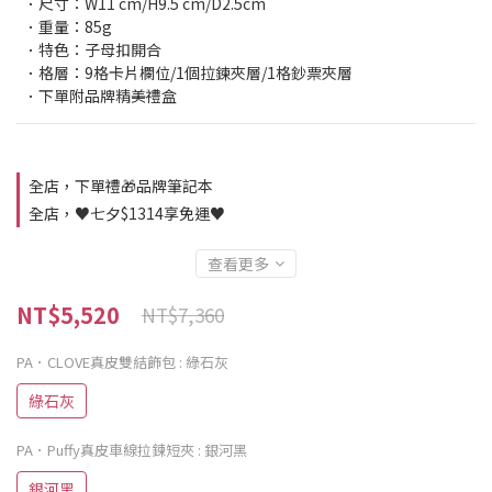
  ．尺寸：W11 cm/H9.5 cm/D2.5cm
  ．重量：85g
  ．特色：子母扣開合
  ．格層：9格卡片欄位/1個拉鍊夾層/1格鈔票夾層
  ．下單附品牌精美禮盒
全店，下單禮🎁品牌筆記本
全店，♥️七夕$1314享免運♥️
查看更多
NT$5,520
NT$7,360
PA．CLOVE真皮雙結飾包
: 綠石灰
綠石灰
PA．Puffy真皮車線拉鍊短夾
: 銀河黑
銀河黑