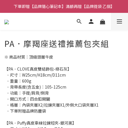
下單即贈【品牌隨心筆記本】滿額再贈【品牌提袋 乙個】
🚚全館消費 滿 $1,314 免運費！
🚚全館消費 滿 $1,314 免運費！
PA．摩羯座送禮推薦包夾組
※ 商品材質：頂級頭層牛皮
【PA．CLOVE真皮雙結飾包-綠石灰】
  ．尺寸：W25cm/H18cm/D11cm
  ．重量：600g
  ．背帶長度(含五金)：105-125cm
  ．功能：手提/肩背/側背
  ．開口方式：四合釦開闔
  ．格層：內袋夾層X2/拉鍊夾層X1/外側大口袋夾層X1
  ．下單附贈品牌防塵袋
【PA．Puffy真皮車線拉鍊短夾-銀河黑】