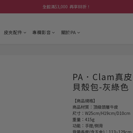
🚚全館消費 滿 $1,314 免運費！
全館滿$3,000  再享88折！
下單即贈【品牌隨心筆記本】滿額再贈【品牌提袋 乙個】
皮夾配件
專欄影音
關於PA
🚚全館消費 滿 $1,314 免運費！
PA．Clam
貝殼包-灰綠色
【商品規格】
商品材質：頂級頭層牛皮
尺寸：W25cm/H19cm/D10cm
重量：415g
功能：手提/側背
背帶長度(含五金)：113~129cm