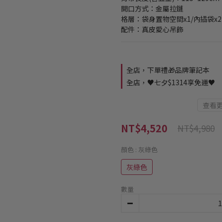
開口方式：金屬拉鏈
格層：袋身置物空間x1/內插袋x2
配件：真皮愛心吊飾
全店，下單禮🎁品牌筆記本
全店，♥️七夕$1314享免運♥️
查看
NT$4,520
NT$4,980
顏色
: 灰綠色
灰綠色
數量