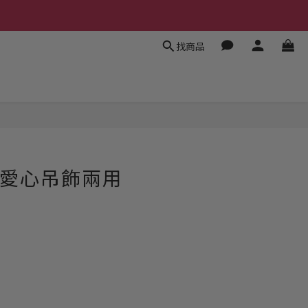
找商品
真皮愛心吊飾兩用