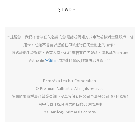
$
TWD
**提醒您：我們不會以任何名義向您電話或簡訊方式索取或核對金融賬戶、信
用卡，也絕不會要求您前往ATM進行任何金融上的操作。
網路詐騙手段頻傳，希望大家小心注意若有任何疑慮，請私訊Premium
Authentic
官網Line
或撥打165反詐騙防治專線。**
PrimeAsia Leather Corporation.
© Premium Authentic. All rights reserved.
英屬維爾京群島商普愛亞細亞皮革股份有限公司台灣分公司 97168264
台中市西屯區台灣大道四段600號10樓
pa_service@primeasia.com.tw