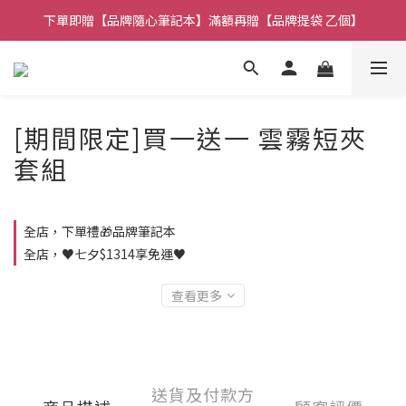
下單即贈【品牌隨心筆記本】滿額再贈【品牌提袋 乙個】
🚚全館消費 滿 $1,314 免運費！
🚚全館消費 滿 $1,314 免運費！
[期間限定]買一送一 雲霧短夾
套組
全店，下單禮🎁品牌筆記本
全店，♥️七夕$1314享免運♥️
查看更多
送貨及付款方