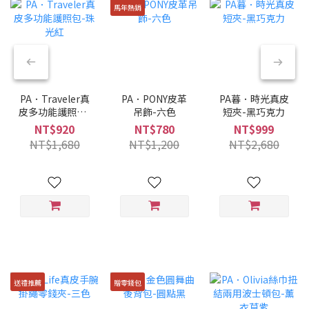
馬年熱銷
PA．Traveler真
PA．PONY皮革
PA暮．時光真皮
皮多功能護照包-
吊飾-六色
短夾-黑巧克力
珠光紅
NT$920
NT$780
NT$999
NT$1,680
NT$1,200
NT$2,680
送禮推薦
贈零錢包