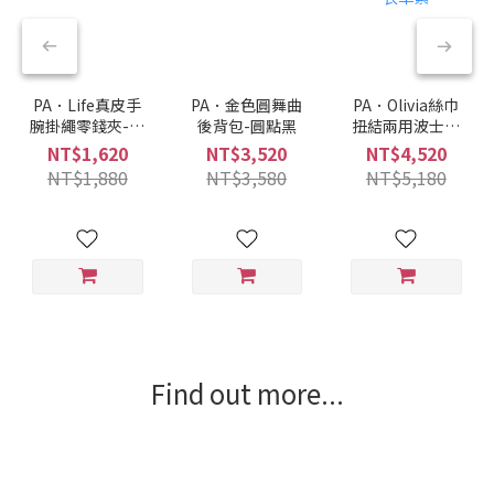
PA．Life真皮手
PA．金色圓舞曲
PA．Olivia絲巾
腕掛繩零錢夾-三
後背包-圓點黑
扭結兩用波士頓
色
包-薰衣草紫
NT$1,620
NT$3,520
NT$4,520
NT$1,880
NT$3,580
NT$5,180
Find out more...