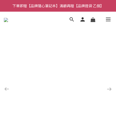
下單即贈【品牌隨心筆記本】滿額再贈【品牌提袋 乙個】
🚚全館消費 滿 $1,314 免運費！
🚚全館消費 滿 $1,314 免運費！