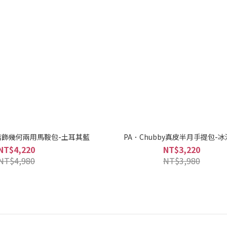
皮結飾幾何兩用馬鞍包-土耳其藍
PA．Chubby真皮半月手提包-
NT$4,220
NT$3,220
NT$4,980
NT$3,980