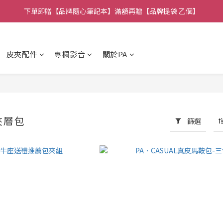
下單即贈【品牌隨心筆記本】滿額再贈【品牌提袋 乙個】
🚚全館消費 滿 $1,314 免運費！
🚚全館消費 滿 $1,314 免運費！
皮夾配件
專欄影音
關於PA
夾層包
篩選