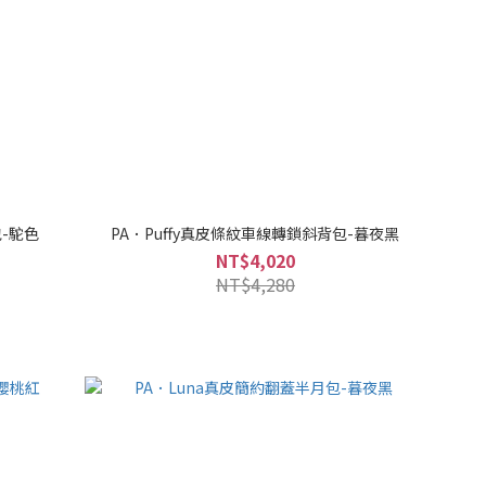
包-駝色
PA．Puffy真皮條紋車線轉鎖斜背包-暮夜黑
NT$4,020
NT$4,280