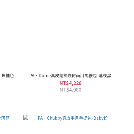
-焦糖色
PA．Dome真皮結飾幾何兩用馬鞍包-暮夜黑
NT$4,220
NT$4,980