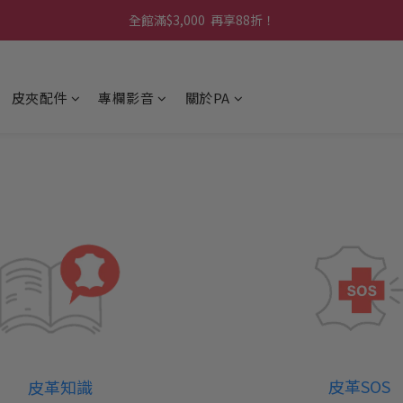
🚚全館消費 滿 $1,314 免運費！
全館滿$3,000  再享88折！
下單即贈【品牌隨心筆記本】滿額再贈【品牌提袋 乙個】
皮夾配件
專欄影音
關於PA
🚚全館消費 滿 $1,314 免運費！
皮革SOS
皮革知識