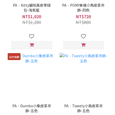
PA．Kitty貓咪真皮零錢
PA．PONY幸運小馬皮革吊
包-淘氣藍
飾-四色
NT$1,020
NT$720
NT$1,280
NT$880
招財推薦
PA．Dumbo小象皮革吊
PA．Tweety小鳥皮革吊
飾-五色
飾-五色