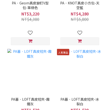
PA．Geom真皮鉚釘V型
PA．KNOT真皮小方包-天
包-軍綠色
空藍
NT$3,220
NT$4,280
NT$4,380
NT$5,800
人氣單品
PA暮．LOFT真皮短夾-霧
PA暮．LOFT真皮短夾-冰
鐵灰
裂白