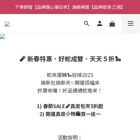
下單即贈【品牌隨心筆記本】滿額再贈【品牌提袋 乙個】
🚚全館消費 滿 $1,314 免運費！
🚚全館消費 滿 $1,314 免運費！
🧨 新春特惠．好蛇成雙．天天５折🐍
蛇來運轉🐍迎接2025
換新包換新夾✨開運招福來
好康來囉！好品通通蛇進來！
1) 春節SALE🧨真皮包夾5折起
2) 開運真皮小物🛍️買一送一
活動說明：